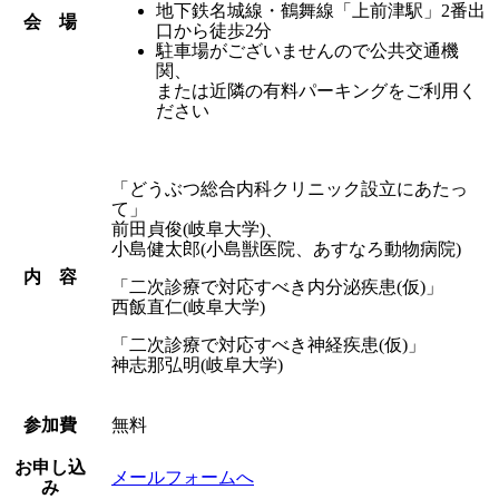
地下鉄名城線・鶴舞線「上前津駅」2番出
会 場
口から徒歩2分
駐車場がございませんので公共交通機
関、
または近隣の有料パーキングをご利用く
ださい
「どうぶつ総合内科クリニック設立にあたっ
て」
前田貞俊(岐阜大学)、
小島健太郎(小島獣医院、あすなろ動物病院)
内 容
「二次診療で対応すべき内分泌疾患(仮)」
西飯直仁(岐阜大学)
「二次診療で対応すべき神経疾患(仮)」
神志那弘明(岐阜大学)
参加費
無料
お申し込
メールフォームへ
み