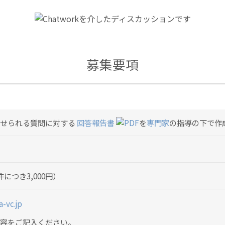
募集要項
寄せられる質問に対する
回答報告書
を
専門家
の指導の下で作
につき3,000円）
-vc.jp
容をご記入ください。