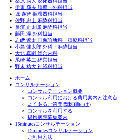
桑原 康人 泌尿器科担当
伊東 輝夫 腫瘍・外科担当
堀 泰智 循環器科担当
佐野 忠士 麻酔科担当
長濱 正太郎 麻酔科担当
藤田 淳 外科担当
岩﨑 遼太 画像診断科・腫瘍科担当
小島 健太郎 外科・麻酔担当
大北 真嗣 総合内科
尾崎 英二 経営担当
野末 祐大 神経科担当
ホーム
コンサルテーション
コンサルテーション概要
コンサル利用における費用案内と注意点
よくあるご質問(獣医師向け)
コンサルを利用する
提携病院募集案内
15minutesコンサルテーション
15minutesコンサルテーション
ご利用方法