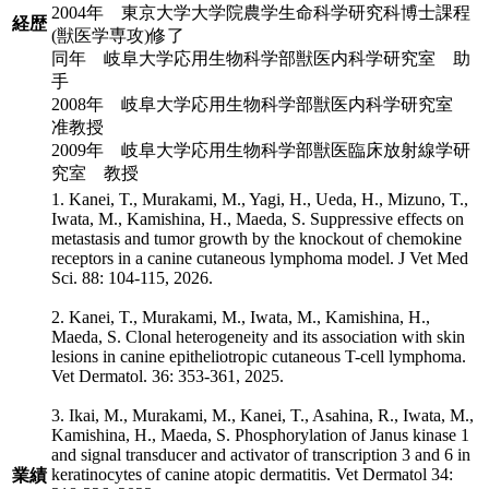
2004年 東京大学大学院農学生命科学研究科博士課程
経歴
(獣医学専攻)修了
同年 岐阜大学応用生物科学部獣医内科学研究室 助
手
2008年 岐阜大学応用生物科学部獣医内科学研究室
准教授
2009年 岐阜大学応用生物科学部獣医臨床放射線学研
究室 教授
1. Kanei, T., Murakami, M., Yagi, H., Ueda, H., Mizuno, T.,
Iwata, M., Kamishina, H., Maeda, S. Suppressive effects on
metastasis and tumor growth by the knockout of chemokine
receptors in a canine cutaneous lymphoma model. J Vet Med
Sci. 88: 104-115, 2026.
2. Kanei, T., Murakami, M., Iwata, M., Kamishina, H.,
Maeda, S. Clonal heterogeneity and its association with skin
lesions in canine epitheliotropic cutaneous T-cell lymphoma.
Vet Dermatol. 36: 353-361, 2025.
3. Ikai, M., Murakami, M., Kanei, T., Asahina, R., Iwata, M.,
Kamishina, H., Maeda, S. Phosphorylation of Janus kinase 1
and signal transducer and activator of transcription 3 and 6 in
keratinocytes of canine atopic dermatitis. Vet Dermatol 34:
業績