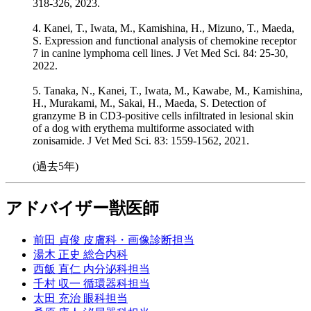
318-326, 2023.
4. Kanei, T., Iwata, M., Kamishina, H., Mizuno, T., Maeda,
S. Expression and functional analysis of chemokine receptor
7 in canine lymphoma cell lines. J Vet Med Sci. 84: 25-30,
2022.
5. Tanaka, N., Kanei, T., Iwata, M., Kawabe, M., Kamishina,
H., Murakami, M., Sakai, H., Maeda, S. Detection of
granzyme B in CD3-positive cells infiltrated in lesional skin
of a dog with erythema multiforme associated with
zonisamide. J Vet Med Sci. 83: 1559-1562, 2021.
(過去5年)
アドバイザー獣医師
前田 貞俊 皮膚科・画像診断担当
湯木 正史 総合内科
西飯 直仁 内分泌科担当
千村 収一 循環器科担当
太田 充治 眼科担当